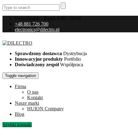
Poniedziałek - Piątek 8:00 - 16:00
+48 881 726 700
electronics@dilectro.pl
Sprawdzony dostawca
Dystrybucja
Innowacyjne produkty
Portfolio
Doświadczony zespół
Współpraca
Toggle navigation
Firma
O nas
Kontakt
Nasze marki
HUION Company
Blog
Szybki kontakt