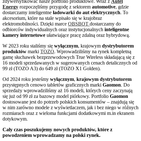
zdywersyfikować nasze portfolio produktowe. Wraz z
Autel
Energy
rozpoczęliśmy przygodę z sektorem
automotive
, gdzie
dostarczamy inteligentne
ładowarki do aut elektrycznych
. To
akcesorium, które na stale wpisało się w krajobraz
elektromobilności. Dzięki marce
OBSBOT
dostarczamy do
odbiorców indywidualnych oraz instytucjonalnych
inteligentne
kamery internetowe
ułatwiające pracę zdalną oraz hybrydową.
W 2023 roku staliśmy się
wyłącznym
, krajowym
dystrybutorem
produktów
marki
TOZO
. Wprowadziliśmy na rynek kompletną
gamę słuchawek bezprzewodowych True Wireless składającą się z
16 modeli sprzedawanych w sugerowanych cenach detalicznych od
99 zł (TOZO A3) do 649 zł (TOZO X1 Golden).
Od 2024 roku jesteśmy
wyłącznym
,
krajowym dystrybutorem
przystępnych cenowo tabletów graficznych marki
Gaomon
. Do
sprzedaży wprowadziliśmy aż 16 modeli, których ceny zaczynają
się już od 99 zł za bazowy model piórkowy. Portfolio
Gaomon
dostosowane jest do potrzeb polskich konsumentów – znajdują się
w nim zarówno modele z wyświetlaczem, jak i bez niego w róźnych
rozmiarach oraz z wieloma funkcjami dodatkowymi m.in ekranem
dotykowym.
Cały czas poszukujemy nowych produktów, które z
powodzeniem wprowadzamy na polski rynek.