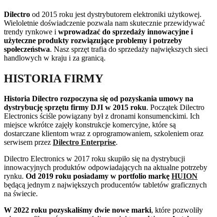
Dilectro
od 2015 roku jest dystrybutorem elektroniki użytkowej.
Wieloletnie doświadczenie pozwala nam skutecznie przewidywać
trendy rynkowe i
wprowadzać do sprzedaży innowacyjne i
użyteczne produkty rozwiązujące problemy i potrzeby
społeczeństwa
. Nasz sprzęt trafia do sprzedaży największych sieci
handlowych w kraju i za granicą.
HISTORIA FIRMY
Historia Dilectro rozpoczyna się od pozyskania umowy na
dystrybucję sprzętu firmy DJI w 2015 roku
. Początek Dilectro
Electronics ściśle powiązany był z dronami konsumenckimi. Ich
miejsce wkrótce zajęły konstrukcje komercyjne, które są
dostarczane klientom wraz z oprogramowaniem, szkoleniem oraz
serwisem przez
Dilectro Enterprise
.
Dilectro Electronics w 2017 roku skupiło się na dystrybucji
innowacyjnych produktów odpowiadających na aktualne potrzeby
rynku.
Od 2019 roku posiadamy w portfolio markę
HUION
będącą jednym z największych producentów tabletów graficznych
na świecie.
W 2022 roku pozyskaliśmy dwie nowe marki
, które pozwoliły