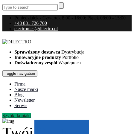
Poniedziałek - Czwartek 8:00 - 16:00; Piątek 08:00 - 15:00
+48 881 726 700
electronics@dilectro.pl
Sprawdzony dostawca
Dystrybucja
Innowacyjne produkty
Portfolio
Doświadczony zespół
Współpraca
Toggle navigation
Firma
Nasze marki
Blog
Newsletter
Serwis
Szybki kontakt
Twój
Partner