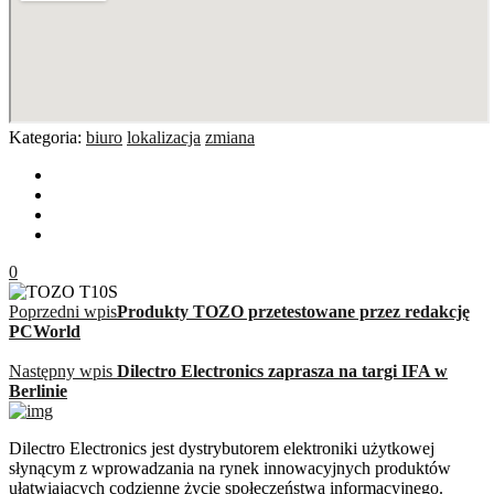
Kategoria:
biuro
lokalizacja
zmiana
0
Poprzedni wpis
Produkty TOZO przetestowane przez redakcję
PCWorld
Następny wpis
Dilectro Electronics zaprasza na targi IFA w
Berlinie
Dilectro Electronics jest dystrybutorem elektroniki użytkowej
słynącym z wprowadzania na rynek innowacyjnych produktów
ułatwiających codzienne życie społeczeństwa informacyjnego.