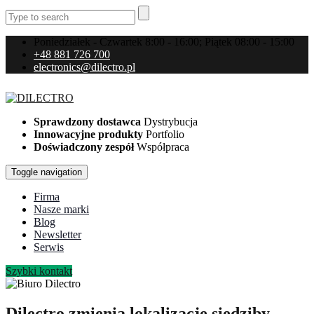
Poniedziałek - Czwartek 8:00 - 16:00; Piątek 08:00 - 15:00
+48 881 726 700
electronics@dilectro.pl
Sprawdzony dostawca
Dystrybucja
Innowacyjne produkty
Portfolio
Doświadczony zespół
Współpraca
Toggle navigation
Firma
Nasze marki
Blog
Newsletter
Serwis
Szybki kontakt
Dilectro zmienia lokalizację siedziby