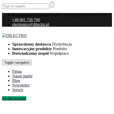
Poniedziałek - Czwartek 8:00 - 16:00; Piątek 08:00 - 15:00
+48 881 726 700
electronics@dilectro.pl
Sprawdzony dostawca
Dystrybucja
Innowacyjne produkty
Portfolio
Doświadczony zespół
Współpraca
Toggle navigation
Firma
Nasze marki
Blog
Newsletter
Serwis
Szybki kontakt