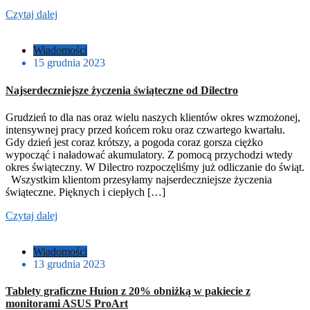
Czytaj dalej
Wiadomości
15 grudnia 2023
Najserdeczniejsze życzenia świąteczne od Dilectro
Grudzień to dla nas oraz wielu naszych klientów okres wzmożonej,
intensywnej pracy przed końcem roku oraz czwartego kwartału.
Gdy dzień jest coraz krótszy, a pogoda coraz gorsza ciężko
wypocząć i naładować akumulatory. Z pomocą przychodzi wtedy
okres świąteczny. W Dilectro rozpoczęliśmy już odliczanie do świąt.
Wszystkim klientom przesyłamy najserdeczniejsze życzenia
świąteczne. Pięknych i ciepłych […]
Czytaj dalej
Wiadomości
13 grudnia 2023
Tablety graficzne Huion z 20% obniżką w pakiecie z
monitorami ASUS ProArt