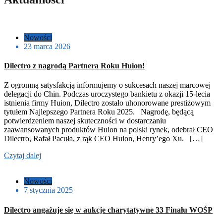
Nowości
23 marca 2026
Dilectro z nagrodą Partnera Roku Huion!
Z ogromną satysfakcją informujemy o sukcesach naszej marcowej
delegacji do Chin. Podczas uroczystego bankietu z okazji 15-lecia
istnienia firmy Huion, Dilectro zostało uhonorowane prestiżowym
tytułem Najlepszego Partnera Roku 2025. Nagrodę, będącą
potwierdzeniem naszej skuteczności w dostarczaniu
zaawansowanych produktów Huion na polski rynek, odebrał CEO
Dilectro, Rafał Pacuła, z rąk CEO Huion, Henry’ego Xu. […]
Czytaj dalej
Nowości
7 stycznia 2025
Dilectro angażuje się w aukcje charytatywne 33 Finału WOŚP