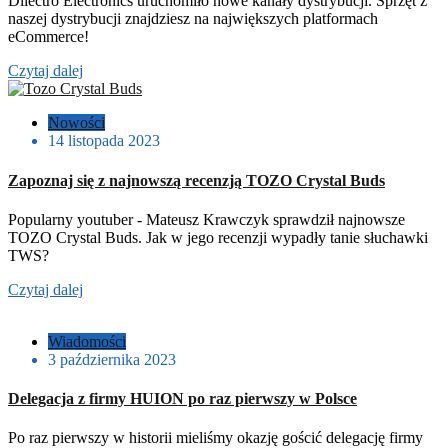
Dilectro Electronics uruchomiło nowe kanały dystrybucji. Sprzęt z
naszej dystrybucji znajdziesz na największych platformach
eCommerce!
Czytaj dalej
Nowości
14 listopada 2023
Zapoznaj się z najnowszą recenzją TOZO Crystal Buds
Popularny youtuber - Mateusz Krawczyk sprawdził najnowsze
TOZO Crystal Buds. Jak w jego recenzji wypadły tanie słuchawki
TWS?
Czytaj dalej
Wiadomości
3 października 2023
Delegacja z firmy HUION po raz pierwszy w Polsce
Po raz pierwszy w historii mieliśmy okazję gościć delegację firmy