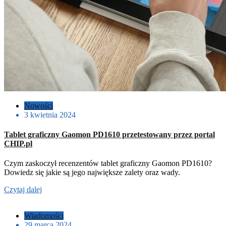
Nowości
3 kwietnia 2024
Tablet graficzny Gaomon PD1610 przetestowany przez portal
CHIP.pl
Czym zaskoczył recenzentów tablet graficzny Gaomon PD1610?
Dowiedz się jakie są jego największe zalety oraz wady.
Czytaj dalej
Wiadomości
29 marca 2024