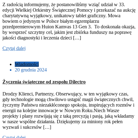
Z radością informujemy, że postanowiliśmy wziąć udział w 33.
edycji Wielkiej Orkiestry Świątecznej Pomocy i przekazać na aukcję
charytatywną wyjątkowy, unikatowy tablet graficzny. Mowa
bowiem o jedynym w Polsce białym egzemplarzu
przedpremierowym Huion Kamvas 13 Gen 3. To doskonała okazja,
by wesprzeć szczytny cel, jakim jest zbiórka funduszy na poprawę
jakości diagnostyki i leczenia dzieci […]
Czytaj dalej
Wiadomości
20 grudnia 2024
Życzenia świąteczne od zespołu Dilectro
Drodzy Klienci, Partnerzy, Obserwujący, w ten wyjątkowy czas,
gdy technologie mogą chwilowo ustąpić magii świątecznych chwil,
życzymy Państwu niezakłóconego spokoju, inspirujących rozmów i
energii na kolejne innowacje w Nowym Roku.Niech Wasze
projekty i plany rozwijają się z taką precyzją i pasją, jaką wkładamy
w nasze wspólne działania. Dziękujemy za miniony rok pełen
wyzwań i sukcesów […]
Czytaj dalej