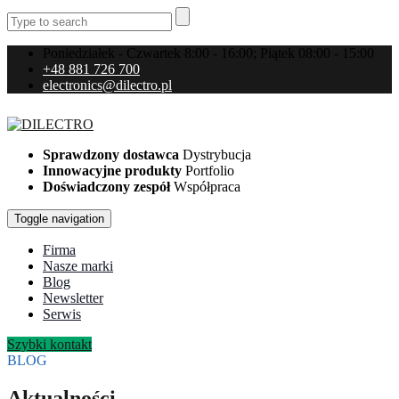
Poniedziałek - Czwartek 8:00 - 16:00; Piątek 08:00 - 15:00
+48 881 726 700
electronics@dilectro.pl
Sprawdzony dostawca
Dystrybucja
Innowacyjne produkty
Portfolio
Doświadczony zespół
Współpraca
Toggle navigation
Firma
Nasze marki
Blog
Newsletter
Serwis
Szybki kontakt
BLOG
Aktualności