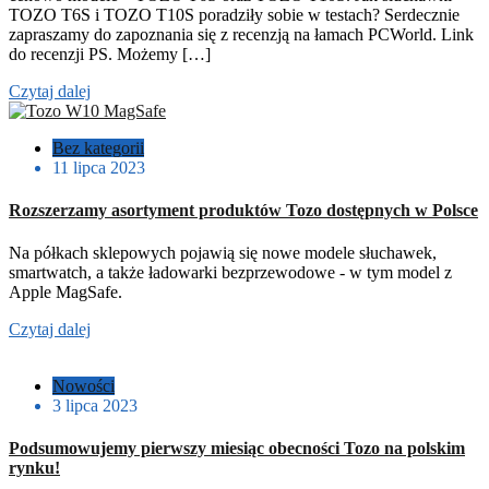
TOZO T6S i TOZO T10S poradziły sobie w testach? Serdecznie
zapraszamy do zapoznania się z recenzją na łamach PCWorld. Link
do recenzji PS. Możemy […]
Czytaj dalej
Bez kategorii
11 lipca 2023
Rozszerzamy asortyment produktów Tozo dostępnych w Polsce
Na półkach sklepowych pojawią się nowe modele słuchawek,
smartwatch, a także ładowarki bezprzewodowe - w tym model z
Apple MagSafe.
Czytaj dalej
Nowości
3 lipca 2023
Podsumowujemy pierwszy miesiąc obecności Tozo na polskim
rynku!