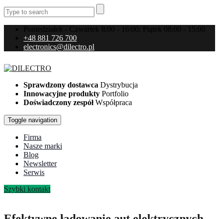
Poniedziałek - Czwartek 8:00 - 16:00; Piątek 08:00 - 15:00
+48 881 726 700
electronics@dilectro.pl
Sprawdzony dostawca
Dystrybucja
Innowacyjne produkty
Portfolio
Doświadczony zespół
Współpraca
Toggle navigation
Firma
Nasze marki
Blog
Newsletter
Serwis
Szybki kontakt
Efektywne ładowanie aut elektrycznych