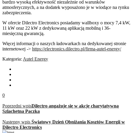
bardzo wysoką efektywność niezależnie od warunków
atmosferycznych, a na dodatek wyposażono je w wiodące na rynku
zabezpieczenia.
W ofercie Dilectro Electronics posiadamy wallboxy o mocy 7,4 kW,
11 kW oraz 22 kW z dedykowaną aplikacją mobilną i 36-
miesięczną gwarancją.
Więcej informacji o naszych ładowarkach na dedykowanej stronie
internetowej ->
https://electronics.dilectro.pl/firma-autel-energy/
Kategoria:
Autel Energy
0
Poprzedni wpis
Dilectro angażuje się w akcję charytatywną
Szlachetna Paczka
Następny wpis
Światowy Dzień Obniżania Kosztów Energii w
Dilectro Electronics