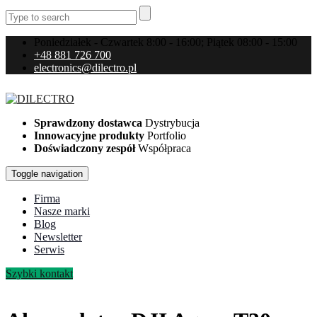
Poniedziałek - Czwartek 8:00 - 16:00; Piątek 08:00 - 15:00
+48 881 726 700
electronics@dilectro.pl
Sprawdzony dostawca
Dystrybucja
Innowacyjne produkty
Portfolio
Doświadczony zespół
Współpraca
Toggle navigation
Firma
Nasze marki
Blog
Newsletter
Serwis
Szybki kontakt