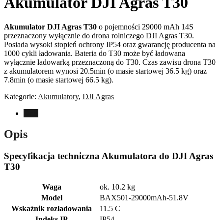
Akumulator DJI Agras T30
Akumulator DJI Agras T30
o pojemności 29000 mAh 14S
przeznaczony wyłącznie do drona rolniczego DJI Agras T30.
Posiada wysoki stopień ochrony IP54 oraz gwarancję producenta na
1000 cykli ładowania. Bateria do T30 może być ładowana
wyłącznie ładowarką przeznaczoną do T30. Czas zawisu drona T30
z akumulatorem wynosi 20.5min (o masie startowej 36.5 kg) oraz
7.8min (o masie startowej 66.5 kg).
Kategorie:
Akumulatory
,
DJI Agras
Opis
Opis
Specyfikacja techniczna Akumulatora do DJI Agras
T30
Waga
ok. 10.2 kg
Model
BAX501-29000mAh-51.8V
Wskaźnik rozładowania
11.5 C
Indeks IP
IP54