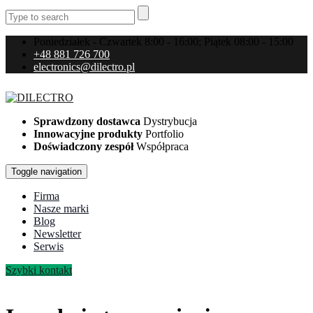
Poniedziałek - Czwartek 8:00 - 16:00; Piątek 08:00 - 15:00
+48 881 726 700
electronics@dilectro.pl
Sprawdzony dostawca
Dystrybucja
Innowacyjne produkty
Portfolio
Doświadczony zespół
Współpraca
Toggle navigation
Firma
Nasze marki
Blog
Newsletter
Serwis
Szybki kontakt