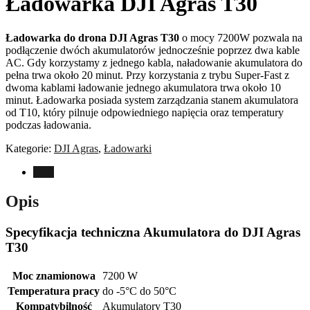
Ładowarka DJI Agras T30
Ładowarka do drona DJI Agras T3
0
o mocy 7200W pozwala na
podłączenie dwóch akumulatorów jednocześnie poprzez dwa kable
AC. Gdy korzystamy z jednego kabla, naładowanie akumulatora do
pełna trwa około 20 minut. Przy korzystania z trybu Super-Fast z
dwoma kablami ładowanie jednego akumulatora trwa około 10
minut. Ładowarka posiada system zarządzania stanem akumulatora
od T10, który pilnuje odpowiedniego napięcia oraz temperatury
podczas ładowania.
Kategorie:
DJI Agras
,
Ładowarki
Opis
Opis
Specyfikacja techniczna Akumulatora do DJI Agras
T30
Moc znamionowa
7200 W
Temperatura pracy
do -5°C do 50°C
Kompatybilność
Akumulatory T30