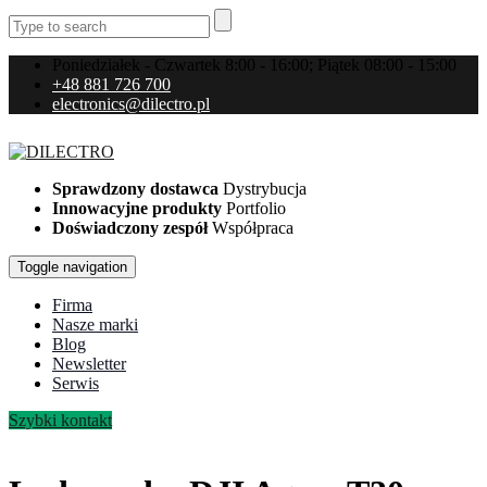
Poniedziałek - Czwartek 8:00 - 16:00; Piątek 08:00 - 15:00
+48 881 726 700
electronics@dilectro.pl
Sprawdzony dostawca
Dystrybucja
Innowacyjne produkty
Portfolio
Doświadczony zespół
Współpraca
Toggle navigation
Firma
Nasze marki
Blog
Newsletter
Serwis
Szybki kontakt