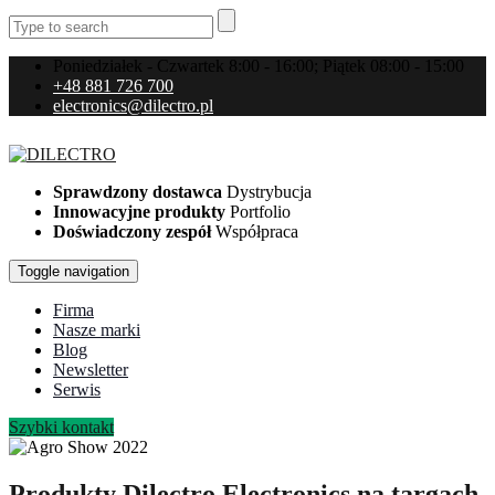
Poniedziałek - Czwartek 8:00 - 16:00; Piątek 08:00 - 15:00
+48 881 726 700
electronics@dilectro.pl
Sprawdzony dostawca
Dystrybucja
Innowacyjne produkty
Portfolio
Doświadczony zespół
Współpraca
Toggle navigation
Firma
Nasze marki
Blog
Newsletter
Serwis
Szybki kontakt
Produkty Dilectro Electronics na targach