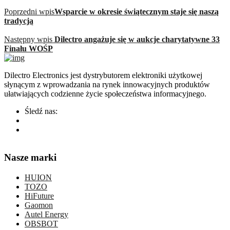
Poprzedni wpis
Wsparcie w okresie świątecznym staje się naszą
tradycją
Następny wpis
Dilectro angażuje się w aukcje charytatywne 33
Finału WOŚP
Dilectro Electronics jest dystrybutorem elektroniki użytkowej
słynącym z wprowadzania na rynek innowacyjnych produktów
ułatwiających codzienne życie społeczeństwa informacyjnego.
Śledź nas:
Nasze marki
HUION
TOZO
HiFuture
Gaomon
Autel Energy
OBSBOT