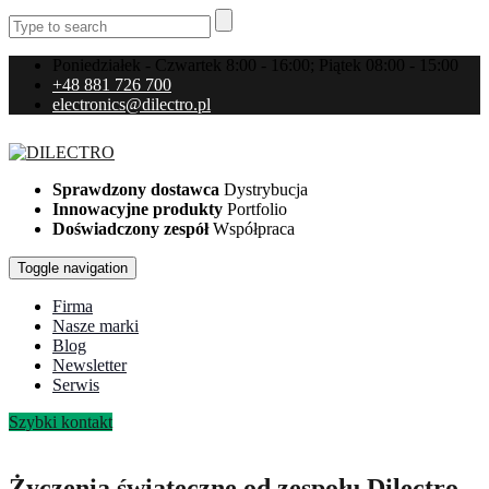
Poniedziałek - Czwartek 8:00 - 16:00; Piątek 08:00 - 15:00
+48 881 726 700
electronics@dilectro.pl
Sprawdzony dostawca
Dystrybucja
Innowacyjne produkty
Portfolio
Doświadczony zespół
Współpraca
Toggle navigation
Firma
Nasze marki
Blog
Newsletter
Serwis
Szybki kontakt
Życzenia świąteczne od zespołu Dilectro