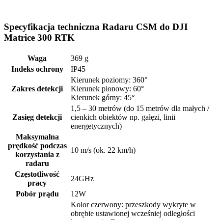
Specyfikacja techniczna
Radaru CSM do DJI
Matrice 300 RTK
Waga
369 g
Indeks ochrony
IP45
Kierunek poziomy: 360°
Zakres detekcji
Kierunek pionowy: 60°
Kierunek górny: 45°
1,5 – 30 metrów (do 15 metrów dla małych /
Zasięg detekcji
cienkich obiektów np. gałęzi, linii
energetycznych)
Maksymalna
prędkość podczas
10 m/s (ok. 22 km/h)
korzystania z
radaru
Częstotliwość
24GHz
pracy
Pobór prądu
12W
Kolor czerwony: przeszkody wykryte w
obrębie ustawionej wcześniej odległości