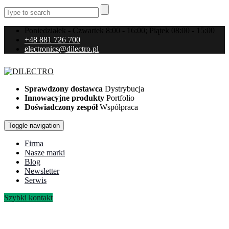
Poniedziałek - Czwartek 8:00 - 16:00; Piątek 08:00 - 15:00
+48 881 726 700
electronics@dilectro.pl
Sprawdzony dostawca
Dystrybucja
Innowacyjne produkty
Portfolio
Doświadczony zespół
Współpraca
Toggle navigation
Firma
Nasze marki
Blog
Newsletter
Serwis
Szybki kontakt