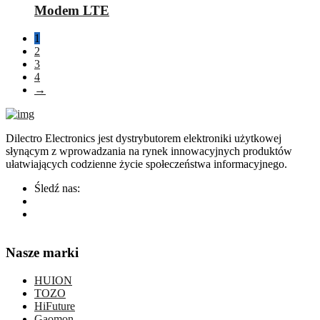
Modem LTE
1
2
3
4
→
Dilectro Electronics jest dystrybutorem elektroniki użytkowej
słynącym z wprowadzania na rynek innowacyjnych produktów
ułatwiających codzienne życie społeczeństwa informacyjnego.
Śledź nas:
Nasze marki
HUION
TOZO
HiFuture
Gaomon