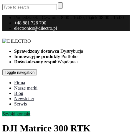
Poniedziałek - Czwartek 8:00 - 16:00; Piątek 08:00 - 15:00
+48 881 726 700
electronics@dilectro.pl
Sprawdzony dostawca
Dystrybucja
Innowacyjne produkty
Portfolio
Doświadczony zespół
Współpraca
Toggle navigation
Firma
Nasze marki
Blog
Newsletter
Serwis
Szybki kontakt
DJI Matrice 300 RTK