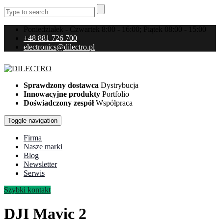
Poniedziałek - Czwartek 8:00 - 16:00; Piątek 08:00 - 15:00
+48 881 726 700
electronics@dilectro.pl
Sprawdzony dostawca
Dystrybucja
Innowacyjne produkty
Portfolio
Doświadczony zespół
Współpraca
Toggle navigation
Firma
Nasze marki
Blog
Newsletter
Serwis
Szybki kontakt
DJI Mavic 2