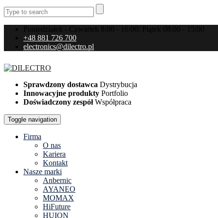
Poniedziałek - Czwartek 8:00 - 16:00; Piątek 08:00 - 15:00
+48 881 726 700
electronics@dilectro.pl
Sprawdzony dostawca
Dystrybucja
Innowacyjne produkty
Portfolio
Doświadczony zespół
Współpraca
Toggle navigation
Firma
O nas
Kariera
Kontakt
Nasze marki
Anbernic
AYANEO
MOMAX
HiFuture
HUION