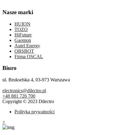
Nasze marki
HUION
TOZO
HiFuture
Gaomon
Autel Energy
OBSBOT
Firma OSCAL
Biuro
ul. Brukselska 4, 03-973 Warszawa
electronics@dilectro.pl
+48 881 726 700
Copyright © 2023 Dilectro
Polityka prywatności
×