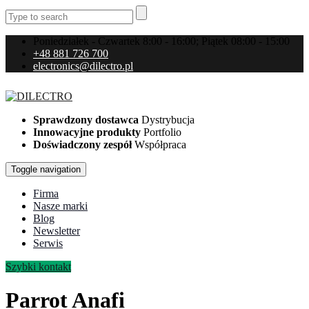
Poniedziałek - Czwartek 8:00 - 16:00; Piątek 08:00 - 15:00
+48 881 726 700
electronics@dilectro.pl
Sprawdzony dostawca
Dystrybucja
Innowacyjne produkty
Portfolio
Doświadczony zespół
Współpraca
Toggle navigation
Firma
Nasze marki
Blog
Newsletter
Serwis
Szybki kontakt
Parrot Anafi