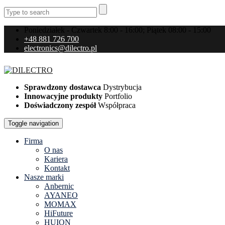
Poniedziałek - Czwartek 8:00 - 16:00; Piątek 08:00 - 15:00
+48 881 726 700
electronics@dilectro.pl
Sprawdzony dostawca
Dystrybucja
Innowacyjne produkty
Portfolio
Doświadczony zespół
Współpraca
Toggle navigation
Firma
O nas
Kariera
Kontakt
Nasze marki
Anbernic
AYANEO
MOMAX
HiFuture
HUION