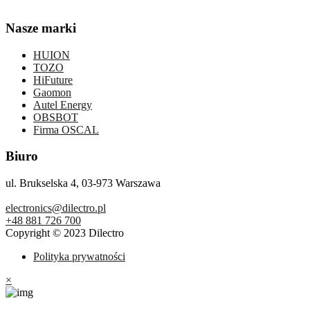
Nasze marki
HUION
TOZO
HiFuture
Gaomon
Autel Energy
OBSBOT
Firma OSCAL
Biuro
ul. Brukselska 4, 03-973 Warszawa
electronics@dilectro.pl
+48 881 726 700
Copyright © 2023 Dilectro
Polityka prywatności
×