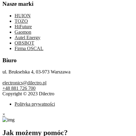
Nasze marki
HUION
TOZO
HiFuture
Gaomon
Autel Energy
OBSBOT
Firma OSCAL
Biuro
ul. Brukselska 4, 03-973 Warszawa
electronics@dilectro.pl
+48 881 726 700
Copyright © 2023 Dilectro
Polityka prywatności
×
Jak możemy pomóc?