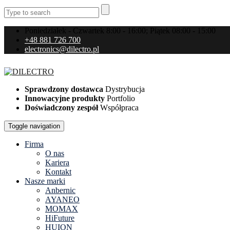
Poniedziałek - Czwartek 8:00 - 16:00; Piątek 08:00 - 15:00
+48 881 726 700
electronics@dilectro.pl
Sprawdzony dostawca
Dystrybucja
Innowacyjne produkty
Portfolio
Doświadczony zespół
Współpraca
Toggle navigation
Firma
O nas
Kariera
Kontakt
Nasze marki
Anbernic
AYANEO
MOMAX
HiFuture
HUION