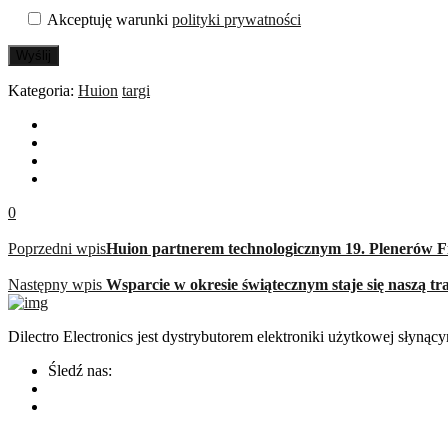
Akceptuję warunki
polityki prywatności
Wyślij
Kategoria:
Huion
targi
0
Poprzedni wpis
Huion partnerem technologicznym 19. Plenerów F
Następny wpis
Wsparcie w okresie świątecznym staje się naszą tr
Dilectro Electronics jest dystrybutorem elektroniki użytkowej sły
Śledź nas: