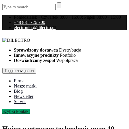
Poniedziałek - Czwartek 8:00 - 16:00; Piątek 08:00 - 15:00
+48 881 726 700
electronics@dilectro.pl
Sprawdzony dostawca
Dystrybucja
Innowacyjne produkty
Portfolio
Doświadczony zespół
Współpraca
Toggle navigation
Firma
Nasze marki
Blog
Newsletter
Serwis
Szybki kontakt
Huion partnerem technologicznym 19.