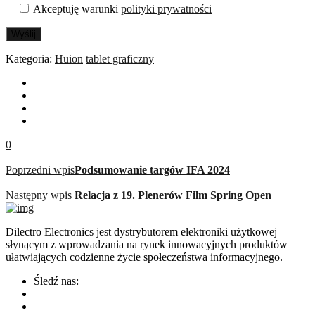
Akceptuję warunki
polityki prywatności
Wyślij
Kategoria:
Huion
tablet graficzny
0
Poprzedni wpis
Podsumowanie targów IFA 2024
Następny wpis
Relacja z 19. Plenerów Film Spring Open
Dilectro Electronics jest dystrybutorem elektroniki użytkowej
słynącym z wprowadzania na rynek innowacyjnych produktów
ułatwiających codzienne życie społeczeństwa informacyjnego.
Śledź nas: